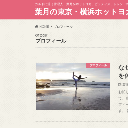
カルドに通う管理人・葉月がホットヨガ、ピラティス、トレンド
葉月の東京・横浜ホットヨ
HOME
プロフィール
CATEGORY
プロフィール
な
プロフィール
を
2017
お忙
て、
フィ
す。