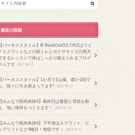
最近の投稿
【バーネススタイル】B-RockOut0.5₋OKZはワイ
ドスクワットなどの筋トレとボクササイズの両方
できるレッスンで体はしっかり鍛えられるプログ
ラムです
2021.09.15
【バーネススタイル】1か月で1㎏減、週1~2回で
も、徐々に引き締まってます!
2021.09.12
【みんなで筋肉体操6】最終日は腹筋と背筋を鍛
え、強い体幹をつくります！
2021.07.19
【みんなで筋肉体操6】下半身はスクワット、ヒ
ップリフトなど4種目！地獄です～
2021.07.15