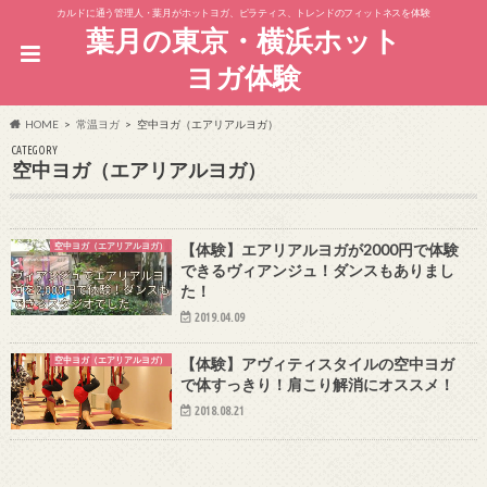
カルドに通う管理人・葉月がホットヨガ、ピラティス、トレンドのフィットネスを体験
葉月の東京・横浜ホット
ヨガ体験
HOME
常温ヨガ
空中ヨガ（エアリアルヨガ）
CATEGORY
空中ヨガ（エアリアルヨガ）
空中ヨガ（エアリアルヨガ）
【体験】エアリアルヨガが2000円で体験
できるヴィアンジュ！ダンスもありまし
た！
2019.04.09
空中ヨガ（エアリアルヨガ）
【体験】アヴィティスタイルの空中ヨガ
で体すっきり！肩こり解消にオススメ！
2018.08.21